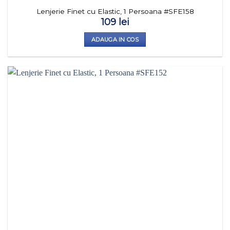
Lenjerie Finet cu Elastic, 1 Persoana #SFE158
109
lei
ADAUGA IN COS