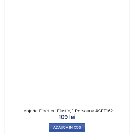
Lenjerie Finet cu Elastic, 1 Persoana #SFE162
109
lei
ADAUGA IN COS