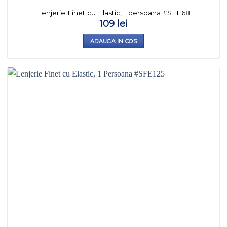
Lenjerie Finet cu Elastic, 1 persoana #SFE68
109
lei
ADAUGA IN COS