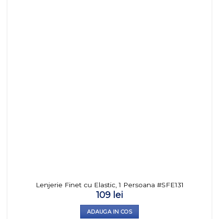
Lenjerie Finet cu Elastic, 1 Persoana #SFE131
109
lei
ADAUGA IN COS