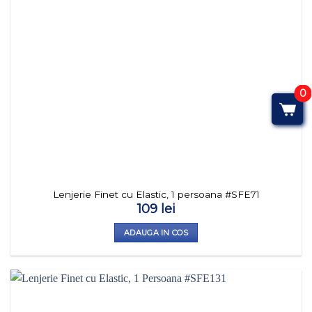
0
Lenjerie Finet cu Elastic, 1 persoana #SFE71
109
lei
ADAUGA IN COS