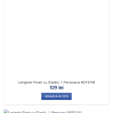
Lenjerie Finet cu Elastic, 1 Persoana #SFE118
109
lei
ADAUGA IN COS