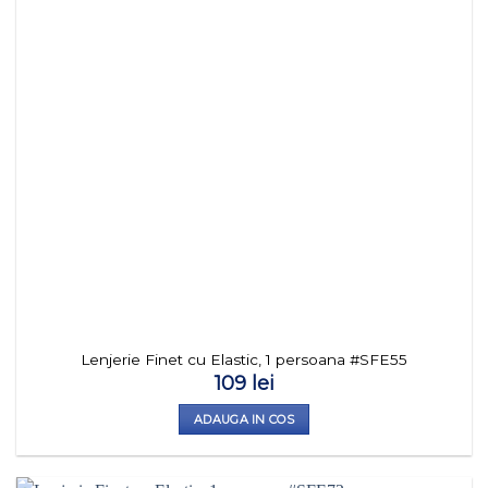
Lenjerie Finet cu Elastic, 1 persoana #SFE55
109
lei
ADAUGA IN COS