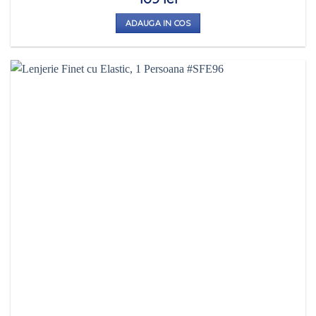
ADAUGA IN COS